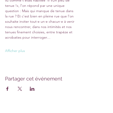
vu comme t’étais habillée ?» «Un peu de 
tenue !», l’on répond par une unique 
question : Mais qui manque de tenue dans 
la rue ? Et c’est bien en pleine rue que l’on 
souhaite inviter tout·e un·e chacun·e à venir 
nous rencontrer, dans nos intimités et nos 
tenues finement choisies, entre trapèze et 
acrobaties pour interroger…
Afficher plus
Partager cet événement