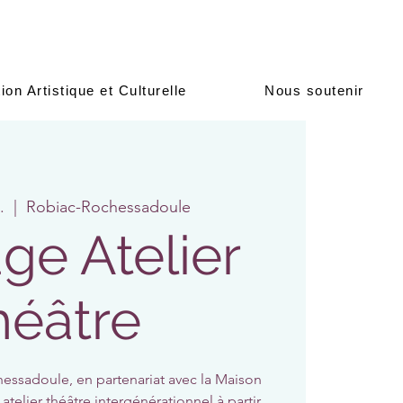
ion Artistique et Culturelle
Nous soutenir
.
  |  
Robiac-Rochessadoule
âge Atelier
héâtre
ssadoule, en partenariat avec la Maison
elier théâtre intergénérationnel à partir