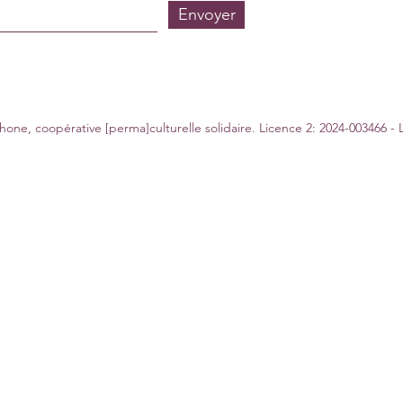
Envoyer
ne, coopérative [perma]culturelle solidaire. Licence 2: 2024-003466 - 