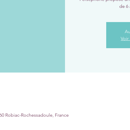
de 6 
Au
Voir
60 Robiac-Rochessadoule, France