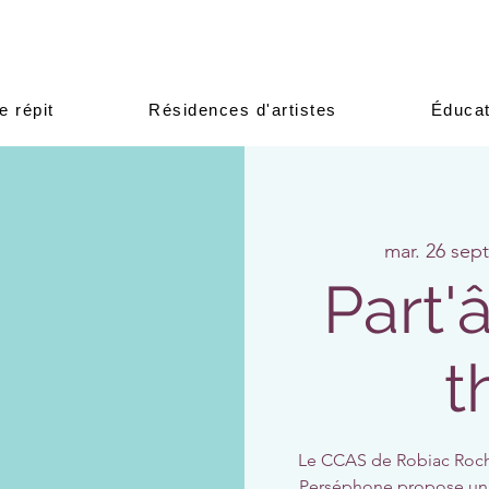
e répit
Résidences d'artistes
Éducat
mar. 26 sept
Part'
t
Le CCAS de Robiac Roche
Perséphone propose un at