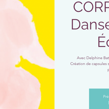
CORP
Danse
É
Avec Delphine Bat
Création de capsules s
Pré