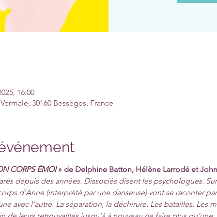
2025, 16:00
 Vermale, 30160 Bessèges, France
l'événement
N CORPS ÉMOI
 » de Delphine Batton, Hélène Larrodé et Joh
rés depuis des années. Dissociés disent les psychologues. Sur 
orps d’Anne (interprété par une danseuse) vont se raconter par 
l’une avec l’autre. La séparation, la déchirure. Les batailles. Les
n de leurs retrouvailles jusqu’à à nouveau ne faire plus qu’une. 