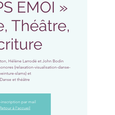
S ÉMOI »
, Théâtre,
criture
ton, Hélène Larrodé et John Bodin
onores (relaxation-visualisation-danse-
peinture-slams) et
Danse et théâtre
-inscription par mail
Retour à l'accueil