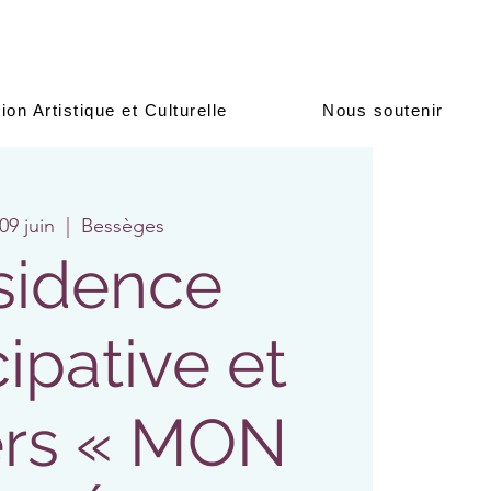
ion Artistique et Culturelle
Nous soutenir
 09 juin
  |  
Bessèges
sidence
cipative et
ers « MON