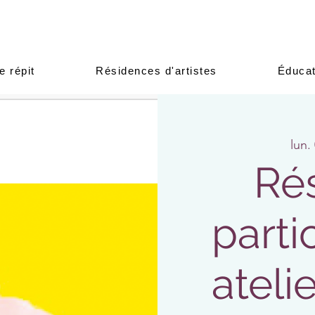
e répit
Résidences d'artistes
Éducat
lun.
Ré
parti
ateli