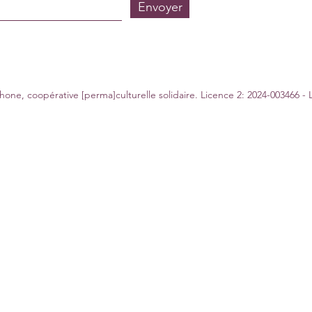
Envoyer
ne, coopérative [perma]culturelle solidaire. Licence 2: 2024-003466 - 