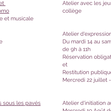
 et
Atelier avec les je
nomo
collège
e et musicale
Atelier d'expressio
e
Du mardi 14 au same
de 9h à 11h
Réservation obligat
et
Restitution publiqu
Mercredi 22 juillet 
s sous les pavés
Atelier d'initiation
Mercredi 19 Août d