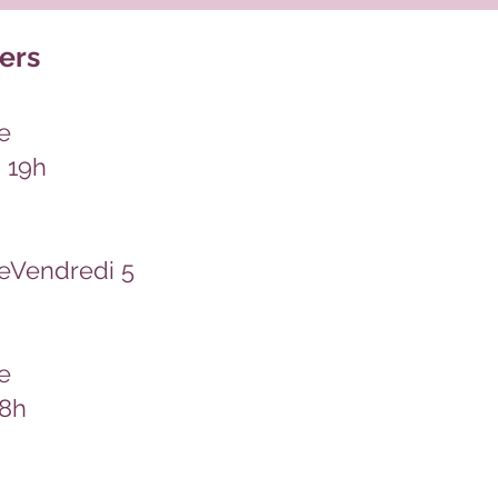
iers
e
- 19h
e
Vendredi 5
e
18h