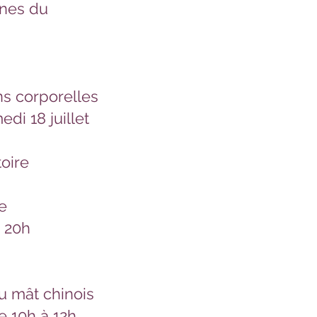
unes du
ns corporelles
di 18 juillet
oire
e
- 20h
 au mât chinois
e 10h à 12h