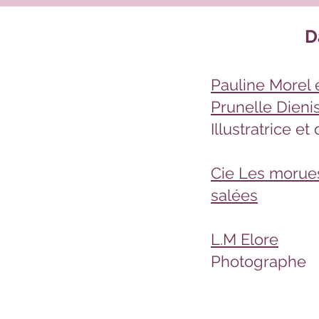
D
Pauline Morel 
Prunelle Dieni
Illustratrice et
Cie Les morue
salées
L.M Elore
Photographe