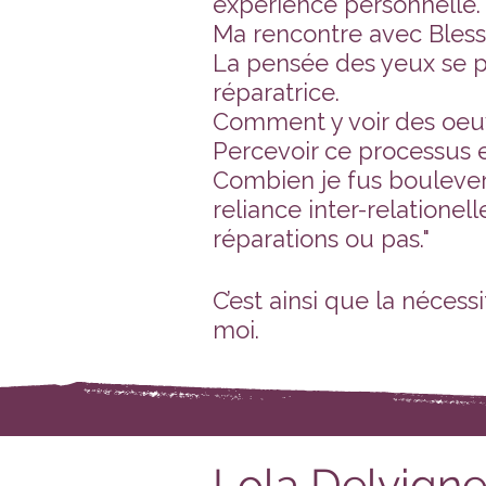
expérience personnelle.
Ma rencontre avec Blessu
La pensée des yeux se pr
réparatrice.
Comment y voir des oeuvr
Percevoir ce processus 
Combien je fus boulever
reliance inter-relationel
réparations ou pas."
C’est ainsi que la nécess
moi.
Lola Delvign