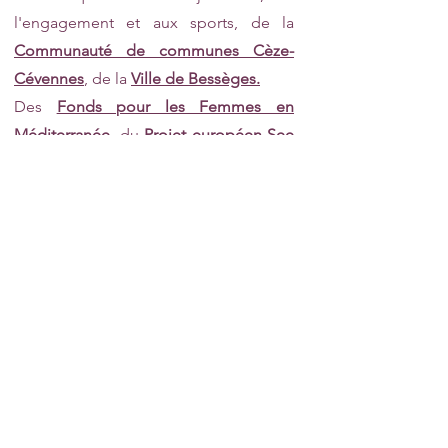
l'engagement et aux sports
,
d
e la
Communauté de communes Cèze-
Cévennes
, de la
Ville de Bessèges.
Des
Fonds pour les Femmes en
Méditerranée,
du
Projet européen See
Change
et de l'
ANCV
pour
les séjours
de répit
.