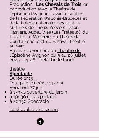
Production ;
Les Chevals de Trois
,
en
coproduction avec le Théâtre de
l’Épiscène (Avignon) ; avec le soutien
de la Fédération Wallonie-Bruxelles et
de la Loterie nationale, des centres
culturels de Theux, Verviers, Dison,
Hastière, Aubel, Visé (Les Tréteaux), du
Théâtre Le Moderne, du Théâtre la
Courte Échelle et du Festival Théâtre
au Vert.
En avant-première du
Théâtre de
l’Épiscène Avignon du 5 au 26 juillet
2025– 14 :28
– relâche le lundi
théâtre
Spectacle
Durée 1h15
Tout public (idéal +14 ans)
Vendredi 27 juin
à 17h30 ouverture du jardin
à 19h30 repas partagé
à 20h30 Spectacle
leschevalsdetrois.com