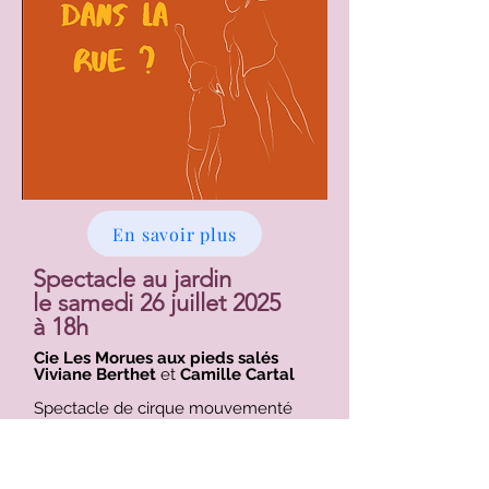
En savoir plus
Spectacle au jardin
le samedi 26 juillet 2025
à 18h
Cie Les Morues aux pieds salés
Viviane Berthet
et
Camille Cartal
Spectacle de cirque mouvementé
«
Qui manque de tenue dans la rue ?
» duo de trapèze et acro-dansée
Qui manque de tenue dans la rue est