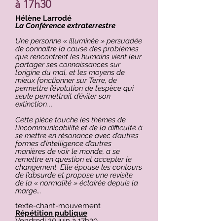
à 17h30
Hélène Larrodé
La Conférence extraterrestre
Une personne « illuminée » persuadée
de connaître la cause des problèmes
que rencontrent les humains vient leur
partager ses connaissances sur
l’origine du mal, et les moyens de
mieux fonctionner sur Terre, de
permettre l’évolution de l’espèce qui
seule permettrait d’éviter son
..
extinction.
Cette pièce touche les thèmes de
l’incommunicabilité et de la difficulté à
se mettre en résonance avec d’autres
formes d’intelligence d’autres
manières de voir le monde, a se
remettre en question et accepter le
changement. Elle épouse les contours
de l’absurde et propose une revisite
de la « normalité » éclairée depuis la
marge.
..
texte-chant-mouvement
Répétition publique
Vendredi 20 juin à 17h30